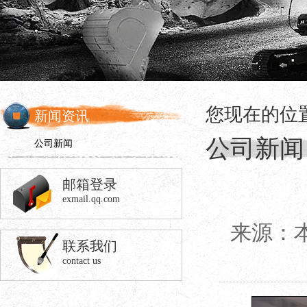
您现在的位
新闻资讯
公司新闻
公司新闻
邮箱登录
exmail.qq.com
来源：
联系我们
contact us