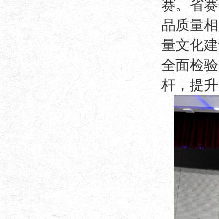
赛。省赛
品质量相
量文化建
全面检验
杆，提升