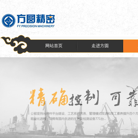
网站首页
走进方圆