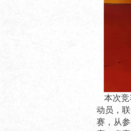
本次竞
动员，联
赛，从参